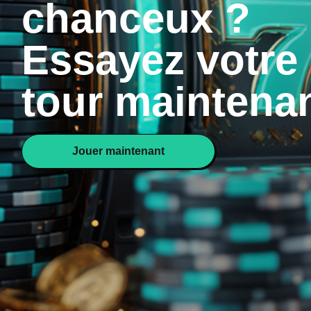
chanceux ?
Essayez votre
tour maintena
Jouer maintenant