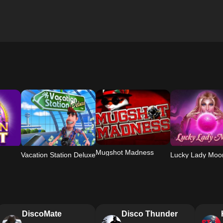
 gains
no en direct et jeux de table
ns sur Vave
Mugshot Madness
Vacation Station Deluxe
Lucky Lady Moo
DiscoMate
Disco Thunder