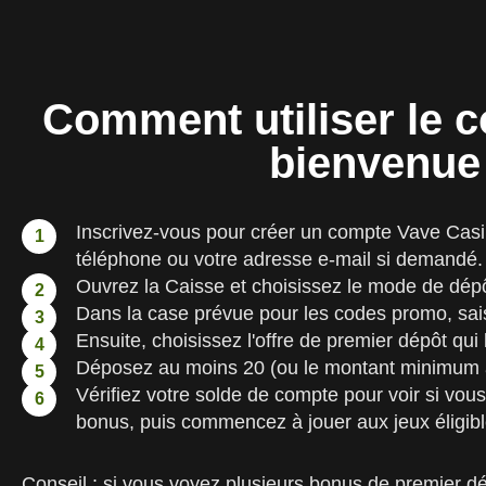
Comment utiliser le 
bienvenue
Inscrivez-vous pour créer un compte Vave Casi
téléphone ou votre adresse e-mail si demandé.
Ouvrez la Caisse et choisissez le mode de dépôt
Dans la case prévue pour les codes promo, sai
Ensuite, choisissez l'offre de premier dépôt qui
Déposez au moins 20 (ou le montant minimum aff
Vérifiez votre solde de compte pour voir si vous
bonus, puis commencez à jouer aux jeux éligibl
Conseil : si vous voyez plusieurs bonus de premier dé