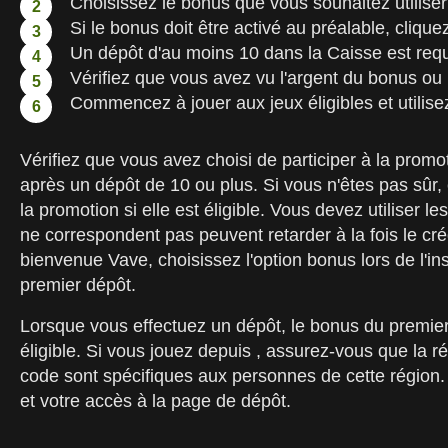
Choisissez le bonus que vous souhaitez utiliser
Si le bonus doit être activé au préalable, cliquez
Un dépôt d'au moins 10 dans la Caisse est requ
Vérifiez que vous avez vu l'argent du bonus ou 
Commencez à jouer aux jeux éligibles et utilise
Vérifiez que vous avez choisi de participer à la promo
après un dépôt de 10 ou plus. Si vous n'êtes pas sûr, 
la promotion si elle est éligible. Vous devez utiliser
ne correspondent pas peuvent retarder à la fois le créd
bienvenue Vave, choisissez l'option bonus lors de l'i
premier dépôt.
Lorsque vous effectuez un dépôt, le bonus du premier
éligible. Si vous jouez depuis , assurez-vous que la 
code sont spécifiques aux personnes de cette région. S
et votre accès à la page de dépôt.