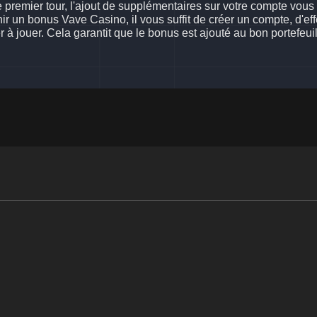
tre premier tour, l'ajout de supplémentaires sur votre compte vo
 un bonus Vave Casino, il vous suffit de créer un compte, d'effec
à jouer. Cela garantit que le bonus est ajouté au bon portefeui