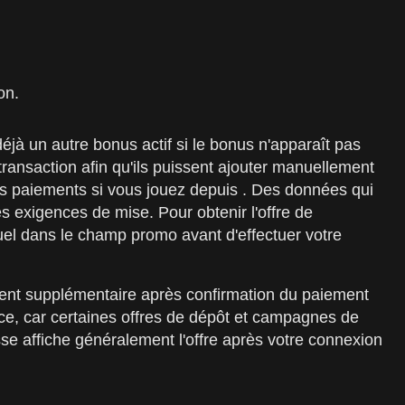
on.
éjà un autre bonus actif si le bonus n'apparaît pas
transaction afin qu'ils puissent ajouter manuellement
 les paiements si vous jouez depuis . Des données qui
es exigences de mise. Pour obtenir l'offre de
tuel dans le champ promo avant d'effectuer votre
gent supplémentaire après confirmation du paiement
nce, car certaines offres de dépôt et campagnes de
sse affiche généralement l'offre après votre connexion