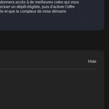
us donnera accès à de meilleures cotes qui vous
tuer un dépôt éligible, puis d'activer l'offre
lle et que le compteur de mise démarre
Hide