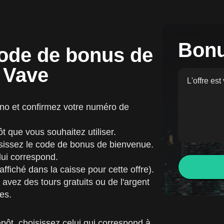
Bonu
code de bonus de
 Vave
L'offre est
no et confirmez votre numéro de
 que vous souhaitez utiliser.
sissez le code de bonus de bienvenue.
 lui correspond.
iché dans la caisse pour cette offre).
 avez des tours gratuits ou de l'argent
es.
pôt, choisissez celui qui correspond à